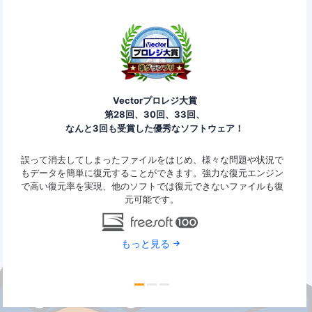
Vectorプロレジ大賞
第28回、30回、33回、
なんと3回も受賞した優秀なソフトウェア！
ァイ
誤って消去してしまったファイルをはじめ、様々な問題や状況で
Eas
y
もデータを簡単に復元することができます。強力な復元エンジン
2G
で高い復元率を実現、他のソフトでは復元できないファイルも復
特定
元可能です。
もっと見る