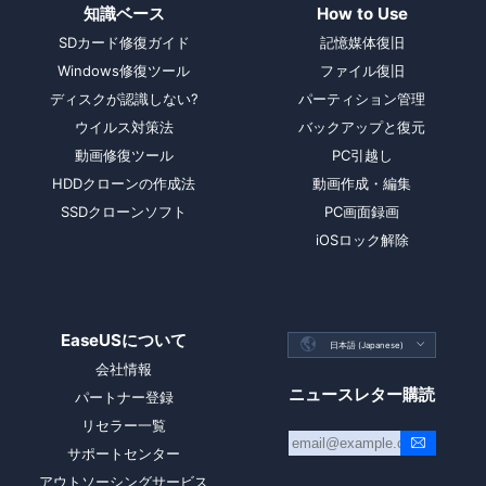
知識ベース
How to Use
SDカード修復ガイド
記憶媒体復旧
Windows修復ツール
ファイル復旧
ディスクが認識しない?
パーティション管理
ウイルス対策法
バックアップと復元
動画修復ツール
PC引越し
HDDクローンの作成法
動画作成・編集
SSDクローンソフト
PC画面録画
iOSロック解除
EaseUSについて

日本語 (Japanese)

会社情報
ニュースレター購読
パートナー登録
リセラー一覧
サポートセンター
アウトソーシングサービス