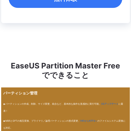
EaseUS Partition Master Free
でできること
パーティション管理
パーティションの作成、削除、サイズ変更、統合など、基本的な操作を直感的に実行可能。
OSアップデート
に最
適！
MBRとGPTの相互変換、プライマリ／論理パーティションの形式変更、
FATからNTFSへ
のファイルシステム変換に
も対応。