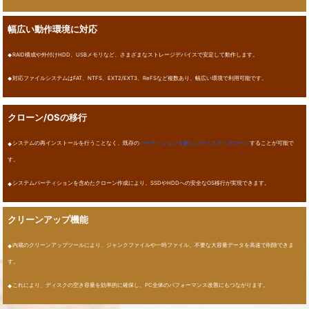
幅広い動作環境に対応
RAID構成や外付けHDD、USBメモリなど、さまざまなストレージデバイスで安定して動作します。
対応ファイルシステムはFAT、NTFS、EXT2/EXT3、ReFSなど複数あり、幅広い環境で利用可能です。
クローン/OSの移行
システムの再インストールを行うことなく、既存の
パーティションを新しいディスクへクローン
することが可能で
す。
システムパーティションを含めたクローン作成により、SSDやHDDへの安全なOS移行が実現できます。
クリーンアップ機能
内蔵のクリーンアップツールにより、ジャンクファイルや一時ファイル、不要な大容量データを高速で削除できま
す。
これにより、ディスクの空き容量を効率的に確保し、PC全体のパフォーマンス改善にもつながります。