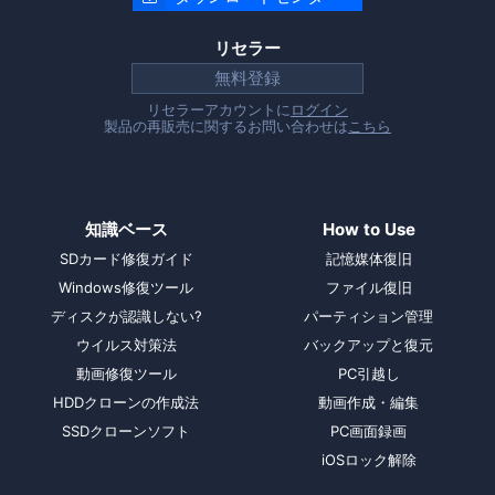
リセラー
無料登録
リセラーアカウントに
ログイン
製品の再販売に関するお問い合わせは
こちら
知識ベース
How to Use
SDカード修復ガイド
記憶媒体復旧
Windows修復ツール
ファイル復旧
ディスクが認識しない?
パーティション管理
ウイルス対策法
バックアップと復元
動画修復ツール
PC引越し
HDDクローンの作成法
動画作成・編集
SSDクローンソフト
PC画面録画
iOSロック解除