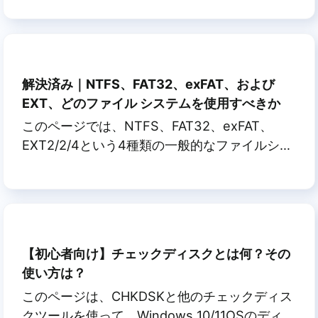
イドはあなたが UEFI について知る必要のある
全てを紹介し、Windows 11 やより新しいオペ
レーティングシステムに UEFI を簡単にセット
アップするのを手助けします。
解決済み｜NTFS、FAT32、exFAT、および
EXT、どのファイル システムを使用すべきか
このページでは、NTFS、FAT32、exFAT、
EXT2/2/4という4種類の一般的なファイルシス
テム形式を比較し、お使いのストレージデバイ
スでどのファイルシステム形式を使用するかを
確認することができます。また、このガイドに
従って、ディスクのファイルシステム形式を変
更したり、ファイルシステム形式のエラーを自
【初心者向け】チェックディスクとは何？その
分で解決したりすることもできます。
使い方は？
このページは、CHKDSKと他のチェックディス
クツールを使って、Windows 10/11OSのディス