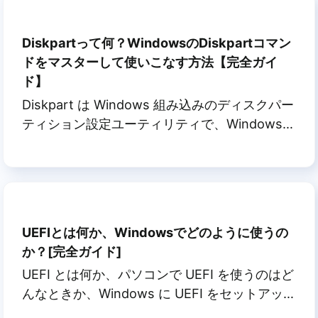
Partition Magic代替ソフトを見つける方法を紹
介し、このソフトを適用して自分でハードディ
Diskpartって何？WindowsのDiskpartコマン
スクのパーティションを柔軟に管理することが
ドをマスターして使いこなす方法【完全ガイ
できます。
ド】
Diskpart は Windows 組み込みのディスクパー
ティション設定ユーティリティで、Windows
管理者がそれぞれの構文のコマンドラインを使
って、ハードディスクのパーティション設定、
作成、削除、フォーマット、ワイプ、さらには
ディスクの変換を無料で行えるようにします。
このページでは、Diskpart をマスターし、その
UEFIとは何か、Windowsでどのように使うの
コマンドを適用して、パソコンのディスクパー
か？[完全ガイド]
ティションを障害なく管理する方法について説
UEFI とは何か、パソコンで UEFI を使うのはど
明します。
んなときか、Windows に UEFI をセットアッ
プする方法はご存知でしょうか？この完全なガ