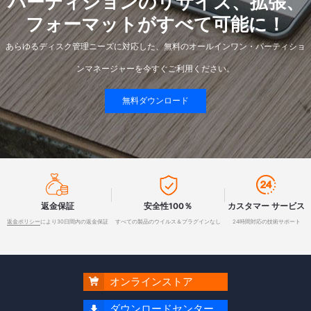
パーティションのリサイズ、拡張、
フォーマットがすべて可能に！
あらゆるディスク管理ニーズに対応した、無料のオールインワン・パーティショ
ンマネージャーを今すぐご利用ください。
無料ダウンロード



返金保証
安全性100％
カスタマー サービス
返金ポリシー
により30日間内の返金保証
すべての製品のウイルス＆プラグインなし
24時間対応の技術サポート
オンラインストア

ダウンロードセンター
