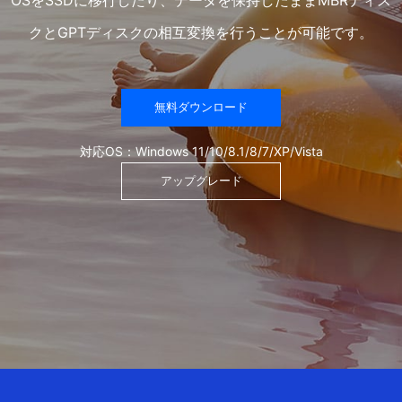
クとGPTディスクの相互変換を行うことが可能です。
無料ダウンロード
対応OS：Windows 11/10/8.1/8/7/XP/Vista
アップグレード
エディ
操作ガ
動作環
機能
ション