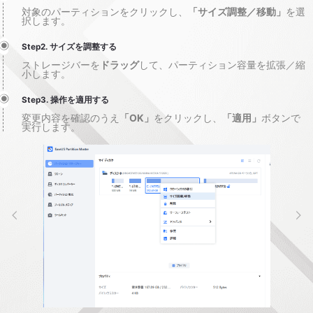
対象のパーティションをクリックし、
「サイズ調整／移動」
を選
択します。
Step2. サイズを調整する
ストレージバーを
ドラッグ
して、パーティション容量を拡張／縮
小します。
Step3. 操作を適用する
変更内容を確認のうえ
「OK」
をクリックし、
「適用」
ボタンで
実行します。

