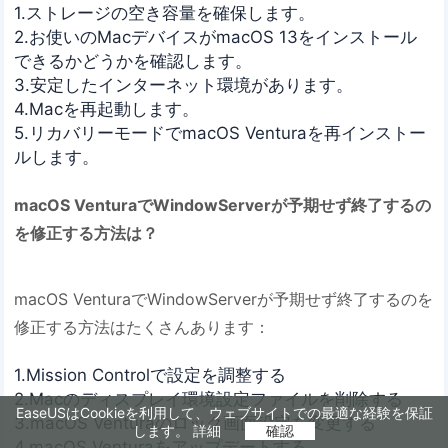
1.ストレージの空き容量を確保します。
2.お使いのMacデバイスがmacOS 13をインストール
できるかどうかを確認します。
3.安定したインターネット環境があります。
4.Macを再起動します。
5.リカバリーモードでmacOS Venturaを再インストー
ルします。
macOS VenturaでWindowServerが予期せず終了するの
を修正する方法は？
macOS VenturaでWindowServerが予期せず終了するのを
修正する方法はたくさんあります：
1.Mission Controlで設定を調整する
2.Macのディスプレイ環境設定ファイルを削除する
EaseUSはCookieを利用して、ウェブサイトでの最適な経験を保証
3.macOS Venturaのロック画面設定を変更する
します。
詳細
確認
4.macOS Venturaをアップデートする