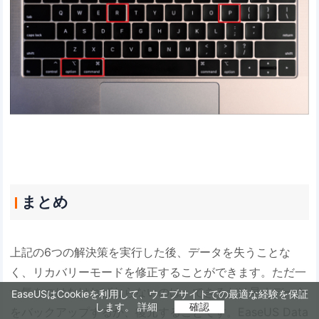
まとめ
上記の6つの解決策を実行した後、データを失うことな
く、リカバリーモードを修正することができます。ただ一
つ気をつけなければならないのは、できるだけ早くデータ
EaseUSはCookieを利用して、ウェブサイトでの最適な経験を保証
します。
詳細
確認
をバックアップするか、復元することです。EaseUS Data