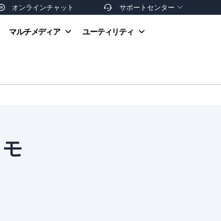
オンラインチャット
サポートセンター


オンラインヘルプ
マルチメディア
ユーティリティ
お支払い方法
ダウンロードセンター
お問い合わせ
返金ポリシー
非営利団体割引
友達を紹介
リモ