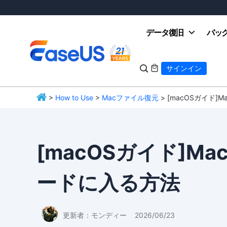
データ復旧
バッ

サインイン

>
How to Use
>
Macファイル復元
> [macOSガイド
EaseUS
[macOSガイド]
ードに入る方法
更新者：
モンディー
2026/06/23