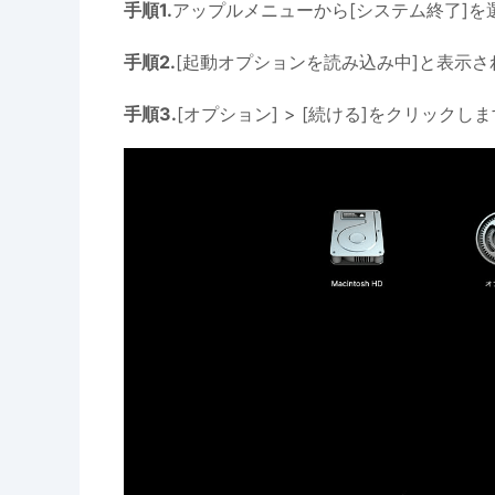
手順1.
アップルメニューから[システム終了]を
手順2.
[起動オプションを読み込み中]と表示
手順3.
[オプション] > [続ける]をクリックし