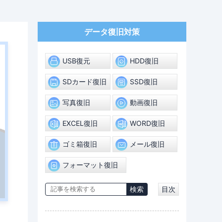
データ復旧対策
USB復元
HDD復旧
SDカード復旧
SSD復旧
写真復旧
動画復旧
EXCEL復旧
WORD復旧
ゴミ箱復旧
メール復旧
フォーマット復旧
目次