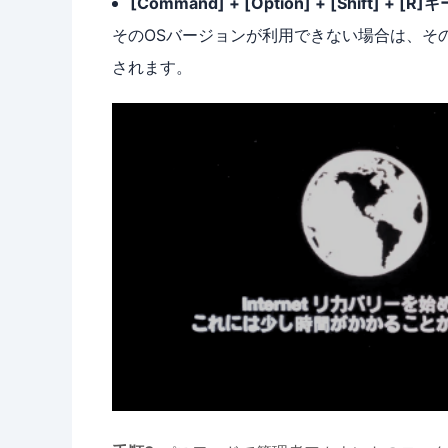
[Command] + [Option] + [Shift] + [R]キ
そのOSバージョンが利用できない場合は、そ
されます。