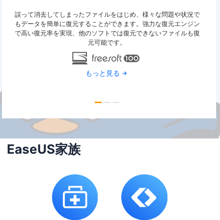
ァイ
誤って消去してしまったファイルをはじめ、様々な問題や状況で
Eas
y
もデータを簡単に復元することができます。強力な復元エンジン
2G
で高い復元率を実現、他のソフトでは復元できないファイルも復
特定
元可能です。
もっと見る
EaseUS家族