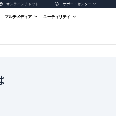
オンラインチャット
サポートセンター


オンラインヘルプ
マルチメディア
ユーティリティ
お支払い方法
ダウンロードセンター
お問い合わせ
返金ポリシー
非営利団体割引
友達を紹介
は