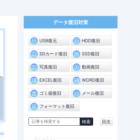
データ復旧対策
USB復元
HDD復旧
SDカード復旧
SSD復旧
写真復旧
動画復旧
EXCEL復旧
WORD復旧
ゴミ箱復旧
メール復旧
フォーマット復旧
目次
タイムライン