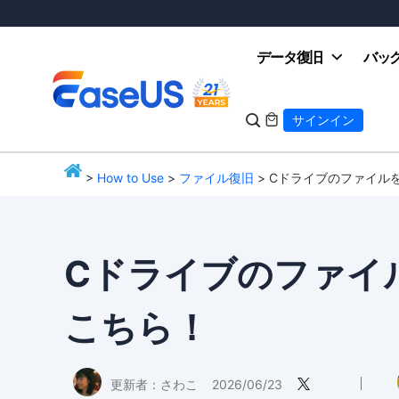
データ復旧
バッ

サインイン

>
How to Use
>
ファイル復旧
> Cドライブのファイル
EaseUS
Cドライブのファイ
こちら！
更新者：
さわこ
2026/06/23
