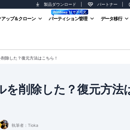
製品ダウンロード
|
パートナー
|
クアップ＆クローン
パーティション管理
データ移行
を削除した？復元方法はこちら！
ルを削除した？復元方法
執筆者：
Tioka