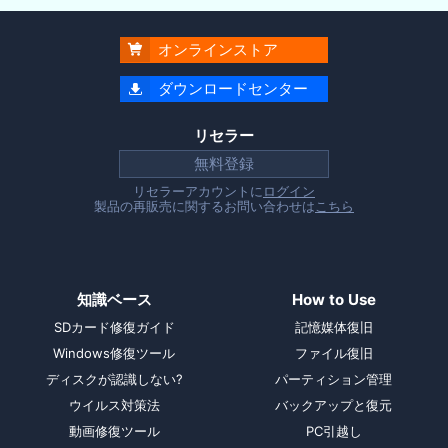
オンラインストア

ダウンロードセンター

リセラー
無料登録
リセラーアカウントに
ログイン
製品の再販売に関するお問い合わせは
こちら
知識ベース
How to Use
SDカード修復ガイド
記憶媒体復旧
Windows修復ツール
ファイル復旧
ディスクが認識しない?
パーティション管理
ウイルス対策法
バックアップと復元
動画修復ツール
PC引越し