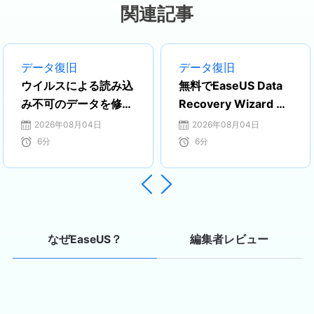
関連記事
データ復旧
データ復旧
ウイルスによる読み込
無料でEaseUS Data
み不可のデータを修復
Recovery Wizard ラ
する方法
イセンスを取得する方
2026年08月04日
2026年08月04日
法
6
分
6
分


編集者レビュー
なぜEaseUS？