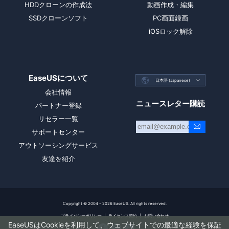
HDDクローンの作成法
動画作成・編集
SSDクローンソフト
PC画面録画
iOSロック解除
EaseUSについて

日本語 (Japanese)

会社情報
ニュースレター購読
パートナー登録
リセラー一覧
サポートセンター
アウトソーシングサービス
友達を紹介
Copyright ©
2004 - 2026
EaseUS. All rights reserved.
プライバシーポリシー
|
ライセンス契約
|
お問い合わせ
EaseUSはCookieを利用して、ウェブサイトでの最適な経験を保証


