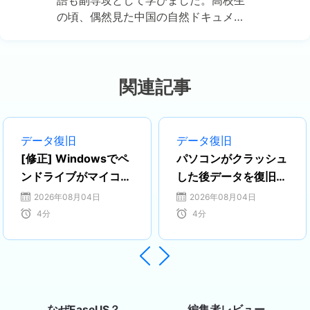
の頃、偶然見た中国の自然ドキュメン
タリーに強い興味を持ち、それがきっ
かけで中国のテクノロジー文化に魅了
されました。その後、中国語の勉強を
通じて、ますますIT分野における日中
関連記事
両国の連携の可能性に注目するように
なりました。 現在はEaseUSに勤務
し、ディスク・パーティション管理、
データ復旧
データ復旧
データ復旧、バックアップおよびクロ
[修正] Windowsでペ
パソコンがクラッシュ
ーン技術の分野でエキスパートとして
ンドライブがマイコン
した後データを復旧す
活動しています。特に、日本語での技
ピュータに表示されな
る方法
2026年08月04日
2026年08月04日
術文書作成やユーザー向けサポートを
い/検出されない
4
分
4
分
通じて、多くの方々の大切なデータを
守るお手伝いができることを誇りに思
っています。…


編集者レビュー
なぜEaseUS？