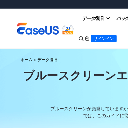
データ復旧
バッ

サインイン

ホーム
>
データ復旧
EaseUS
ブルースクリーンエラ
ブルースクリーンが頻発していますか？エラ
では、このガイドに従っ