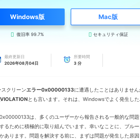
Windows版
Mac版
復旧率 99.7%
セキュリティ保証


最終更新日
所要時間
2026年08月04日
3
分
ースクリーン
エラー0x00000133
に遭遇したことはありません
VIOLATION
とも言います。それは、Windowsでよく発生し
0x00000133は、多くのユーザーから報告される一般的な
するために積極的に取り組んでいます。幸いなことに、ブルー
かあります。問題を解決する前に、まずは問題が発生した原因