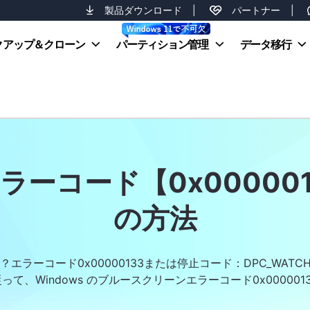
製品ダウンロード
|
パートナー
|
クアップ＆クローン
パーティション管理
データ移行
ーコード【0x00000
の方法
ーコード0x00000133または停止コード：DPC_WATCHD
て、Windows のブルースクリーンエラーコード0x00000