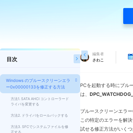
編集者

目次

さわこ
Windows のブルースクリーンエラ
PCを起動する時にブル
ー0x00000133を修正する方法
は、
DPC_WATCHDOG_
方法1. SATA AHCI コントローラード
ライバを変更する
ブルースクリーンエラー
方法2. ドライバをロールバックする
この特定のエラーを解決
方法3. SFCでシステムファイルを修
試せる修正方法がいくつ
正する