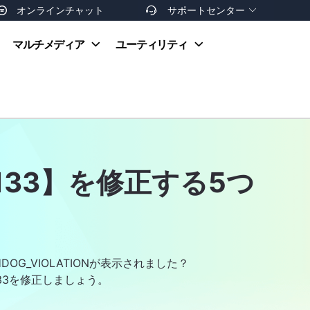
オンラインチャット
サポートセンター


オンラインヘルプ
マルチメディア
ユーティリティ
お支払い方法
ダウンロードセンター
お問い合わせ
返金ポリシー
非営利団体割引
友達を紹介
133】を修正する5つ
OG_VIOLATIONが表示されました？
133を修正しましょう。