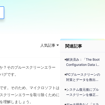
人気記事
関連記事
解決済み：「The Boot
Configuration Data is
か？そのブルースクリーンエラー
missing」エラーを修
たバグです。
PCブルースクリーンの
復する方法
対策とデータを救出す
る方法
問題です。そのため、マイクロソフトは
システム復元後にブル
スクリーンエラーを取り除くために
ースクリーンを修正す
る方法
を理解しましょう。
データ損失なく「エラ