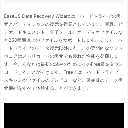
EaseUS Data Recovery Wizardは、ハードドライブの復
元とパーティションの復元を得意としています。写真、ビ
デオ、ドキュメント、電子メール、オーディオファイルな
ど250種類以上のファイルをサポートします。そして、ハ
ードドライブのデータ復元以外にも、この専門的なソフト
ウェアはメモリカードの復元でも優れた性能を発揮しま
す。今、あなたは最初の試みのためにそのFree版をダウン
ロードすることができます。Freeでは、ハードドライブ・
スキャンやファイルのプレビューなど、製品版のデータ復
元機能をすべて体験することができます。