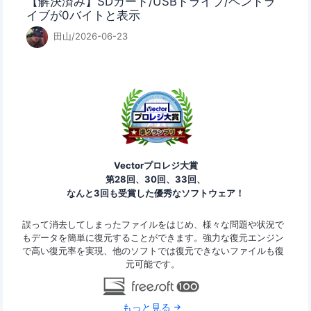
【解決済み】SDカード/USBドライブ/ペンドラ
イブが0バイトと表示
田山/2026-06-23
Vectorプロレジ大賞
第28回、30回、33回、
なんと3回も受賞した優秀なソフトウェア！
ァイ
誤って消去してしまったファイルをはじめ、様々な問題や状況で
Ease
ard
もデータを簡単に復元することができます。強力な復元エンジン
の復
で高い復元率を実現、他のソフトでは復元できないファイルも復
なデ
元可能です。
もっと見る