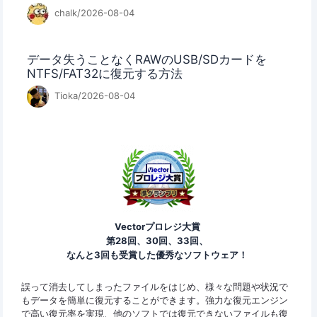
chalk/2026-08-04
データ失うことなくRAWのUSB/SDカードを
NTFS/FAT32に復元する方法
Tioka/2026-08-04
Vectorプロレジ大賞
第28回、30回、33回、
なんと3回も受賞した優秀なソフトウェア！
ァイ
誤って消去してしまったファイルをはじめ、様々な問題や状況で
Eas
y
もデータを簡単に復元することができます。強力な復元エンジン
2G
で高い復元率を実現、他のソフトでは復元できないファイルも復
特定