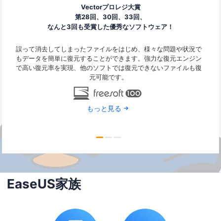
Vectorプロレジ大賞
第28回、30回、33回、
なんと3回も受賞した優秀なソフトウェア！
ァイ
誤って消去してしまったファイルをはじめ、様々な問題や状況で
Ease
ard
もデータを簡単に復元することができます。強力な復元エンジン
の復
で高い復元率を実現、他のソフトでは復元できないファイルも復
なデ
元可能です。
もっと見る
EaseUS家族