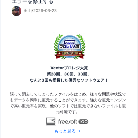
エラーを修正する
田山/2026-06-23
Vectorプロレジ大賞
第28回、30回、33回、
なんと3回も受賞した優秀なソフトウェア！
ァイ
誤って消去してしまったファイルをはじめ、様々な問題や状況で
Ease
ard
もデータを簡単に復元することができます。強力な復元エンジン
の復
で高い復元率を実現、他のソフトでは復元できないファイルも復
なデ
元可能です。
もっと見る