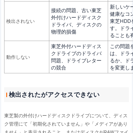
新しいケ
接続の問題、古い東芝
健康なコ
外付けハードディスク
東芝HD
検出されない
ドライバ、ディスクの
す。ドラ
物理的損傷
ることも
東芝外付ハードディス
この問題
クドライブのドライバ
は、ドラ
動作しない
問題、ドライブレター
るか、ド
の競合
を変更し
検出されたがアクセスできない
東芝製の外付けハードディスクドライブについて、ディス
ク管理にて「初期化されていません」や「メディアがあり
ません」と表示されること、またはディスクがRAWファイ