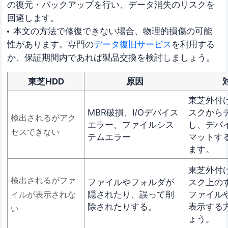
の復元・バックアップを行い、データ消失のリスクを
回避します。
本文の方法で修復できない場合、物理的損傷の可能
性があります。専門の
データ復旧サービス
を利用する
か、保証期間内であれば製品交換を検討しましょう。
東芝HDD
原因
東芝外付
MBR破損、I/Oデバイス
スクから
検出されるがアク
エラー、ファイルシス
し、デバ
セスできない
テムエラー
マットす
ます。
東芝外付
検出されるがファ
ファイルやフォルダが
スク上の
隠されたり、誤って削
ファイル
イルが表示されな
除されたりする。
表示する
い
ょう。