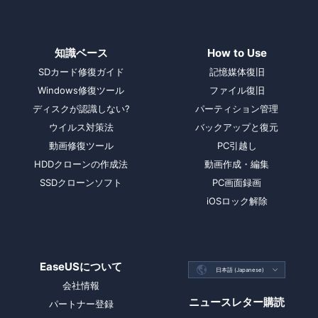
知識ベース
How to Use
SDカード修復ガイド
記憶媒体復旧
Windows修復ツール
ファイル復旧
ディスクが認識しない?
パーティション管理
ウイルス対策法
バックアップと復元
動画修復ツール
PC引越し
HDDクローンの作成法
動画作成・編集
SSDクローンソフト
PC画面録画
iOSロック解除
EaseUSについて

日本語 (Japanese)

会社情報
ニュースレター購読
パートナー登録