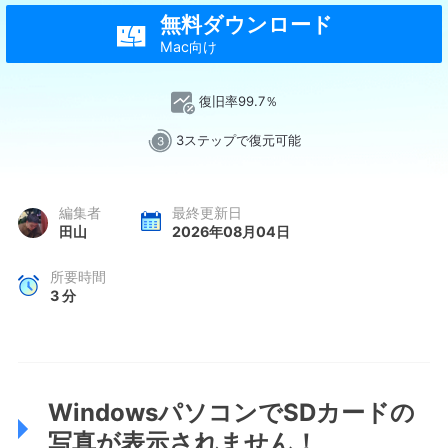
無料ダウンロード

Mac向け
復旧率99.7％
3ステップで復元可能
編集者
最終更新日
田山
2026年08月04日
所要時間
3
分
WindowsパソコンでSDカードの
写真が表示されません！