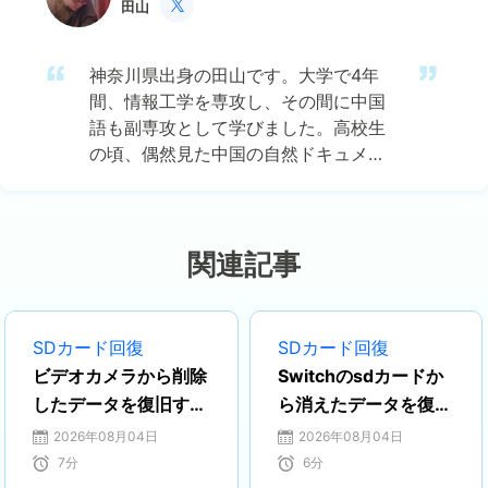
田山

神奈川県出身の田山です。大学で4年
間、情報工学を専攻し、その間に中国
語も副専攻として学びました。高校生
の頃、偶然見た中国の自然ドキュメン
タリーに強い興味を持ち、それがきっ
かけで中国のテクノロジー文化に魅了
されました。その後、中国語の勉強を
通じて、ますますIT分野における日中
関連記事
両国の連携の可能性に注目するように
なりました。 現在はEaseUSに勤務
し、ディスク・パーティション管理、
SDカード回復
SDカード回復
データ復旧、バックアップおよびクロ
ビデオカメラから削除
Switchのsdカードか
ーン技術の分野でエキスパートとして
したデータを復旧する
ら消えたデータを復元
活動しています。特に、日本語での技
方法
する方法
2026年08月04日
2026年08月04日
術文書作成やユーザー向けサポートを
7
分
6
分
通じて、多くの方々の大切なデータを