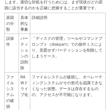
します。適切な対処を行うためには、まず現状がどの原
因に該当するのかを正確に把握することが重要です。
原因
具体
詳細説明
の分
的な
類
事象
誤操
パー
「ディスクの管理」ツールやコマンドプ
作
ティ
ロンプト（diskpart）での操作ミスによ
ショ
り、意図せずパーティションを削除して
ンの
しまうケース。
誤削
除
ファ
RA
ファイルシステムが破損し、オペレーテ
イル
Wド
ィングシステムがその形式を認識できな
シス
ライ
くなった状態。データは存在するもの
テム
ブ化
の、アクセスが不可能になります。
の破
損