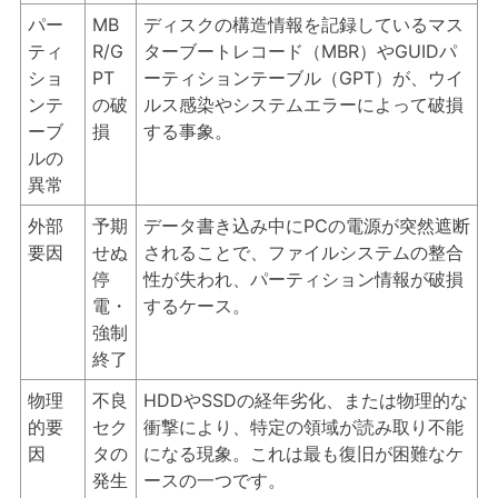
パー
MB
ディスクの構造情報を記録しているマス
ティ
R/G
ターブートレコード（MBR）やGUIDパ
ショ
PT
ーティションテーブル（GPT）が、ウイ
ンテ
の破
ルス感染やシステムエラーによって破損
ーブ
損
する事象。
ルの
異常
外部
予期
データ書き込み中にPCの電源が突然遮断
要因
せぬ
されることで、ファイルシステムの整合
停
性が失われ、パーティション情報が破損
電・
するケース。
強制
終了
物理
不良
HDDやSSDの経年劣化、または物理的な
的要
セク
衝撃により、特定の領域が読み取り不能
因
タの
になる現象。これは最も復旧が困難なケ
発生
ースの一つです。