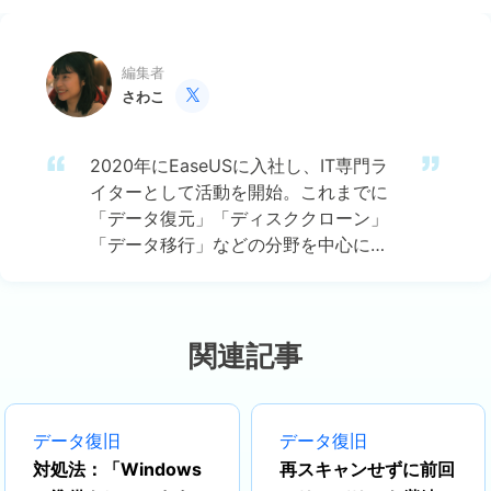
編集者
さわこ

2020年にEaseUSに入社し、IT専門ラ
イターとして活動を開始。これまでに
「データ復元」「ディスククローン」
「データ移行」などの分野を中心に、
約800本以上のコラム記事を執筆して
きました。専門知識に基づいた丁寧な
解説と、わかりやすく読みやすい文章
が特徴です。最新のソフトウェア事情
関連記事
から実践的な操作手順まで、初心者か
らプロフェッショナルまで幅広い読者
に役立つ情報を発信しています。…
データ復旧
データ復旧
対処法：「Windows
再スキャンせずに前回