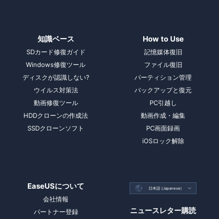
知識ベース
How to Use
SDカード修復ガイド
記憶媒体復旧
Windows修復ツール
ファイル復旧
ディスクが認識しない?
パーティション管理
ウイルス対策法
バックアップと復元
動画修復ツール
PC引越し
HDDクローンの作成法
動画作成・編集
SSDクローンソフト
PC画面録画
iOSロック解除
EaseUSについて

日本語 (Japanese)

会社情報
ニュースレター購読
パートナー登録