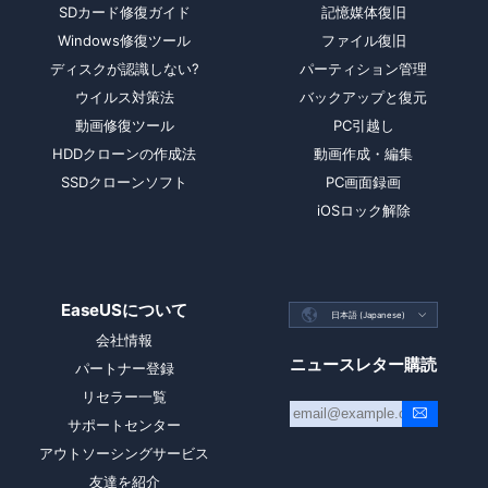
SDカード修復ガイド
記憶媒体復旧
Windows修復ツール
ファイル復旧
ディスクが認識しない?
パーティション管理
ウイルス対策法
バックアップと復元
動画修復ツール
PC引越し
HDDクローンの作成法
動画作成・編集
SSDクローンソフト
PC画面録画
iOSロック解除
EaseUSについて

日本語 (Japanese)

会社情報
ニュースレター購読
パートナー登録
リセラー一覧
サポートセンター
アウトソーシングサービス
友達を紹介