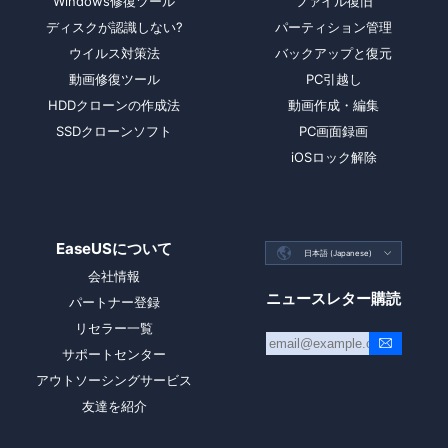
Windows修復ツール
ファイル復旧
ディスクが認識しない?
パーティション管理
ウイルス対策法
バックアップと復元
動画修復ツール
PC引越し
HDDクローンの作成法
動画作成・編集
SSDクローンソフト
PC画面録画
iOSロック解除
EaseUSについて

日本語 (Japanese)

会社情報
ニュースレター購読
パートナー登録
リセラー一覧
サポートセンター
アウトソーシングサービス
友達を紹介