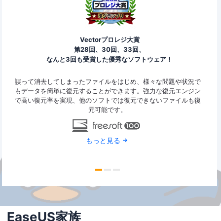
Vectorプロレジ大賞
第28回、30回、33回、
なんと3回も受賞した優秀なソフトウェア！
ァイ
誤って消去してしまったファイルをはじめ、様々な問題や状況で
Eas
y
もデータを簡単に復元することができます。強力な復元エンジン
2G
で高い復元率を実現、他のソフトでは復元できないファイルも復
特定
元可能です。
もっと見る
EaseUS家族