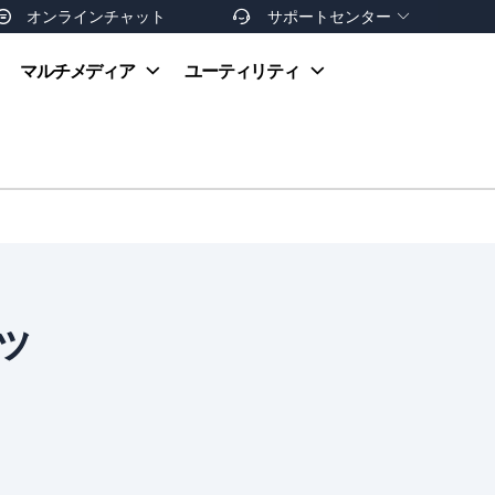
オンラインチャット
サポートセンター


オンラインヘルプ
マルチメディア
ユーティリティ
お支払い方法
ダウンロードセンター
お問い合わせ
返金ポリシー
非営利団体割引
友達を紹介
ッ