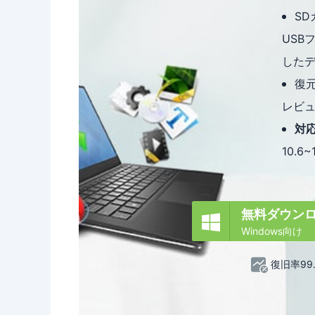
S
USB
した
復
レビ
対応
10.6~
無料ダウン

Windows向け
復旧率99