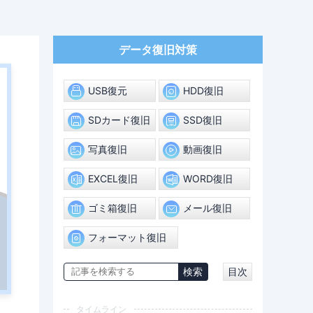
データ復旧対策
USB復元
HDD復旧
SDカード復旧
SSD復旧
写真復旧
動画復旧
EXCEL復旧
WORD復旧
ゴミ箱復旧
メール復旧
フォーマット復旧
目次
タイムライン