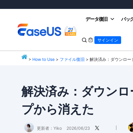
データ復旧
バッ

サインイン

>
How to Use
>
ファイル復旧
> 解決済み：ダウンロ
EaseUS
解決済み：ダウンロ
プから消えた
更新者：
Yiko
2026/06/23
