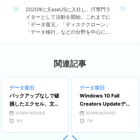
2020年にEaseUSに入社し、IT専門ラ
イターとして活動を開始。これまでに
「データ復元」「ディスククローン」
「データ移行」などの分野を中心に、
約800本以上のコラム記事を執筆して
きました。専門知識に基づいた丁寧な
解説と、わかりやすく読みやすい文章
が特徴です。最新のソフトウェア事情
関連記事
から実践的な操作手順まで、初心者か
らプロフェッショナルまで幅広い読者
に役立つ情報を発信しています。…
データ復旧
データ復旧
バックアップなしで破
Windows 10 Fall
損したエクセル、文書
Creators Updateデ
またはPPTファイルを
ータ復元
2026年08月04日
2026年08月04日
修復する方法
4
分
7
分

