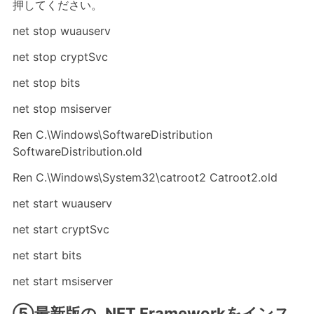
押してください。
net stop wuauserv
net stop cryptSvc
net stop bits
net stop msiserver
Ren C.\Windows\SoftwareDistribution
SoftwareDistribution.old
Ren C.\Windows\System32\catroot2 Catroot2.old
net start wuauserv
net start cryptSvc
net start bits
net start msiserver
⑤最新版の .NET Frameworkをインス