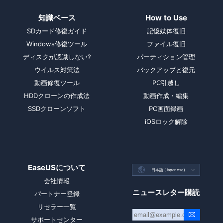
知識ベース
How to Use
SDカード修復ガイド
記憶媒体復旧
Windows修復ツール
ファイル復旧
ディスクが認識しない?
パーティション管理
ウイルス対策法
バックアップと復元
動画修復ツール
PC引越し
HDDクローンの作成法
動画作成・編集
SSDクローンソフト
PC画面録画
iOSロック解除
EaseUSについて

日本語 (Japanese)

会社情報
ニュースレター購読
パートナー登録
リセラー一覧
サポートセンター