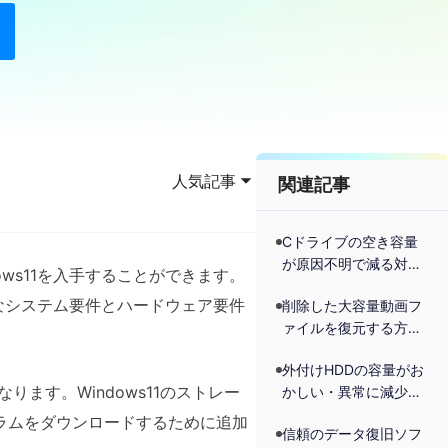
人気記事
関連記事
Cドライブの空き容量
が原因不明で減る対策
Windows11を入手することができます。
法
本的なシステム要件とハードウェア要件
削除した大容量動画フ
（Windows10/Window
ァイルを復元する方法
s11適応）
｜ノートパソコ
外付けHDDの容量がお
ン/PC/Android
異なります。Windows11のストレー
かしい・異常に減少す
る原因と対処法｜
新プログラムをダウンロードするために追加
信頼のデータ復旧ソフ
Windows 11/10