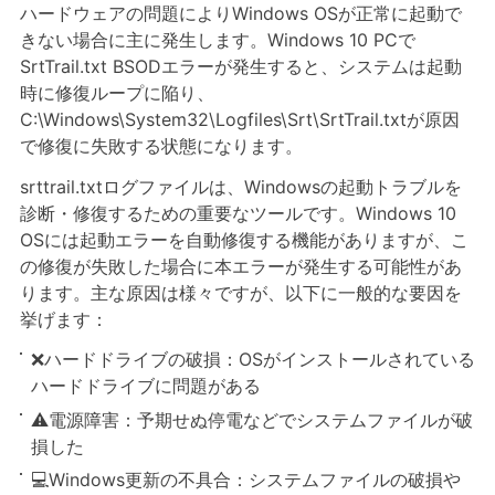
ハードウェアの問題によりWindows OSが正常に起動で
きない場合に主に発生します。Windows 10 PCで
SrtTrail.txt BSODエラーが発生すると、システムは起動
時に修復ループに陥り、
C:\Windows\System32\Logfiles\Srt\SrtTrail.txtが原因
で修復に失敗する状態になります。
srttrail.txtログファイルは、Windowsの起動トラブルを
診断・修復するための重要なツールです。Windows 10
OSには起動エラーを自動修復する機能がありますが、こ
の修復が失敗した場合に本エラーが発生する可能性があ
ります。主な原因は様々ですが、以下に一般的な要因を
挙げます：
❌ハードドライブの破損：OSがインストールされている
ハードドライブに問題がある
⚠️電源障害：予期せぬ停電などでシステムファイルが破
損した
💻Windows更新の不具合：システムファイルの破損や