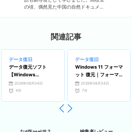
の頃、偶然見た中国の自然ドキュメン
タリーに強い興味を持ち、それがきっ
かけで中国のテクノロジー文化に魅了
されました。その後、中国語の勉強を
通じて、ますますIT分野における日中
関連記事
両国の連携の可能性に注目するように
なりました。 現在はEaseUSに勤務
し、ディスク・パーティション管理、
データ復旧
データ復旧
データ復旧、バックアップおよびクロ
データ復元ソフト
Windows 11 フォーマ
ーン技術の分野でエキスパートとして
【Windows
ット 復元｜フォーマ
活動しています。特に、日本語での技
10/Mac/iPhone/And
ットしたディスクから
2026年08月04日
2026年08月04日
術文書作成やユーザー向けサポートを
roid 対応】
データを復元する方法
4
分
7
分
通じて、多くの方々の大切なデータを
守るお手伝いができることを誇りに思
っています。…


編集者レビュー
なぜEaseUS？