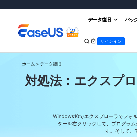
データ復旧
バッ

サインイン

ホーム
>
データ復旧
EaseUS
対処法：エクスプ
Windows10でエクスプローラで
ダーを右クリックして、プログラム
す。そして、