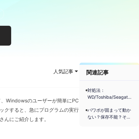
人気記事
関連記事
対処法：
WD/Toshiba/Seagate
Windowsのユーザーが簡単にPC
などの外付けHDDが応
ックすると、急にプログラムの実行
パワポが固まって動か
答なし
ない？保存不能？その
さんにご紹介します。
原因と対処法を完全解
説