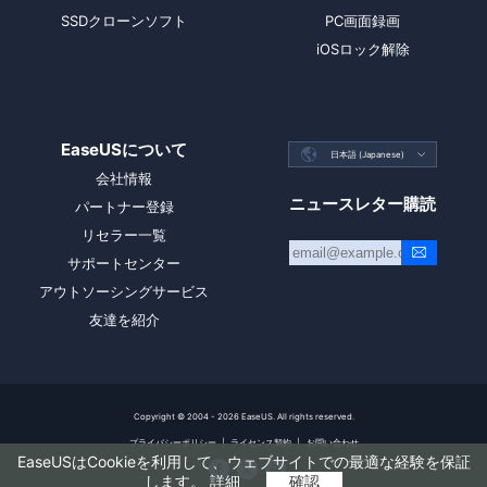
SSDクローンソフト
PC画面録画
iOSロック解除
EaseUSについて

日本語 (Japanese)

会社情報
ニュースレター購読
パートナー登録
リセラー一覧
サポートセンター
アウトソーシングサービス
友達を紹介
Copyright ©
2004 - 2026
EaseUS. All rights reserved.
プライバシーポリシー
|
ライセンス契約
|
お問い合わせ
EaseUSはCookieを利用して、ウェブサイトでの最適な経験を保証



します。
詳細
確認