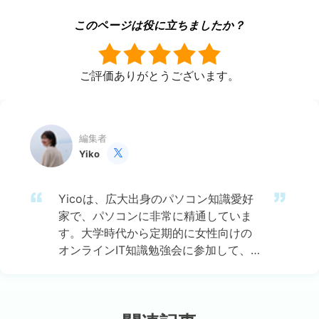
このページは役に立ちましたか？
ご評価ありがとうございます。
編集者
Yiko

Yicoは、広大出身のパソコン知識愛好
家で、パソコンに非常に精通していま
す。大学時代から定期的に女性向けの
オンラインIT知識勉強会に参加して、
いろいろなIT知識や技術を習得しまし
た。彼女は、2020年からEaseUSファ
ミリーの一員になりました。現在、デ
ータ復元、データバックアップ、パー