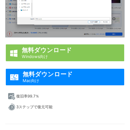
無料ダウンロード

Windows向け
無料ダウンロード

Mac向け
復旧率99.7％
3ステップで復元可能