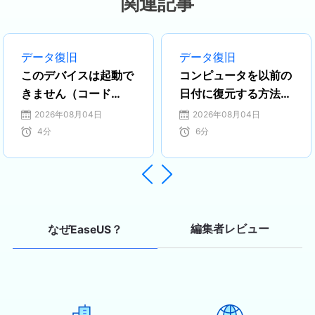
関連記事
ティション管理、オーディオとビデオ
編集などの分野で活躍しています。 い
つもユーザの立場に立って、ユーザー
データ復旧
データ復旧
の問題を解決するために最適な解決策
このデバイスは起動で
コンピュータを以前の
を提供します。今まで、彼女が執筆し
きません（コード
日付に復元する方法
た記事の閲覧数は３000,000回を超え
10）を10つの無料方
[Windows 11/10］
2026年08月04日
2026年08月04日
ています。 また、彼女は撮影とビデオ
法で修正する -
4
分
6
分
の編集にすごく興味を持っています。
EaseUS
定期的にYouTubeに動画を投稿したこ
ともあります。ちなみに、彼女は平野


歩夢選手の大ファンです。平野歩夢選
手みたいの自分の才能を活かし輝いて
いる人間になりたいです。…
編集者レビュー
なぜEaseUS？