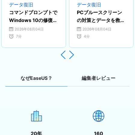
し、ディスク・パーティション管理、
データ復旧
データ復旧
データ復旧、バックアップおよびクロ
コマンドプロンプトで
PCブルースクリーン
ーン技術の分野でエキスパートとして
Windows 10の修復
の対策とデータを救出
活動しています。特に、日本語での技
【SFCとDISMコマン
する方法
2026年08月04日
2026年08月04日
術文書作成やユーザー向けサポートを
ド】
7
分
4
分
通じて、多くの方々の大切なデータを
守るお手伝いができることを誇りに思
っています。…


編集者レビュー
なぜEaseUS？
20年
160