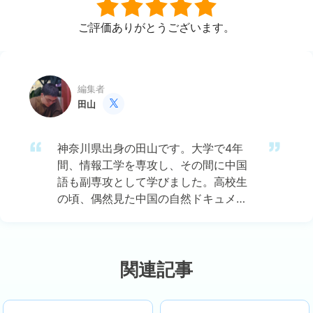
ご評価ありがとうございます。
編集者
田山

神奈川県出身の田山です。大学で4年
間、情報工学を専攻し、その間に中国
語も副専攻として学びました。高校生
の頃、偶然見た中国の自然ドキュメン
タリーに強い興味を持ち、それがきっ
かけで中国のテクノロジー文化に魅了
されました。その後、中国語の勉強を
通じて、ますますIT分野における日中
関連記事
両国の連携の可能性に注目するように
なりました。 現在はEaseUSに勤務