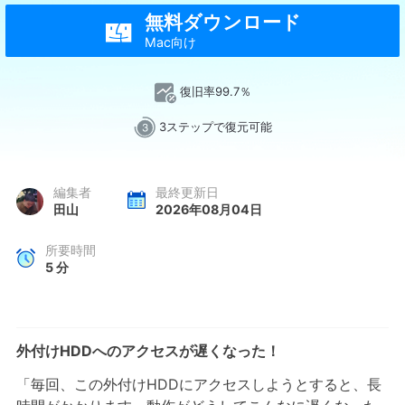
無料ダウンロード

Mac向け
復旧率99.7％
3ステップで復元可能
編集者
最終更新日
田山
2026年08月04日
所要時間
5
分
外付けHDDへのアクセスが遅くなった！
「毎回、この外付けHDDにアクセスしようとすると、長