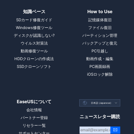
知識ベース
How to Use
SDカード修復ガイド
記憶媒体復旧
Windows修復ツール
ファイル復旧
ディスクが認識しない?
パーティション管理
ウイルス対策法
バックアップと復元
動画修復ツール
PC引越し
HDDクローンの作成法
動画作成・編集
SSDクローンソフト
PC画面録画
iOSロック解除
EaseUSについて

日本語 (Japanese)

会社情報
ニュースレター購読
パートナー登録
リセラー一覧
サポートセンター