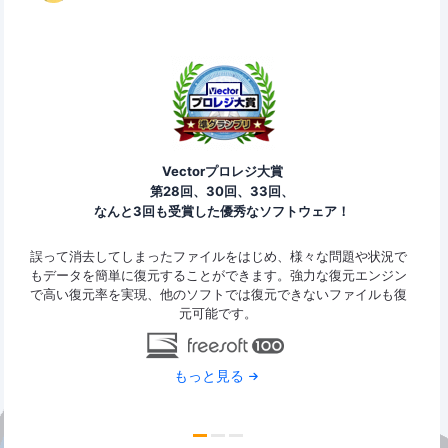
Vectorプロレジ大賞
第28回、30回、33回、
なんと3回も受賞した優秀なソフトウェア！
ァイ
誤って消去してしまったファイルをはじめ、様々な問題や状況で
Eas
y
もデータを簡単に復元することができます。強力な復元エンジン
2G
で高い復元率を実現、他のソフトでは復元できないファイルも復
特定
元可能です。
もっと見る