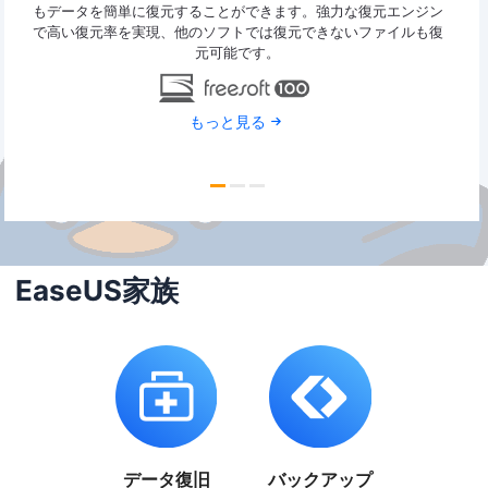
y
もデータを簡単に復元することができます。強力な復元エンジン
2G
で高い復元率を実現、他のソフトでは復元できないファイルも復
特定
元可能です。
もっと見る
EaseUS家族
データ復旧
バックアップ