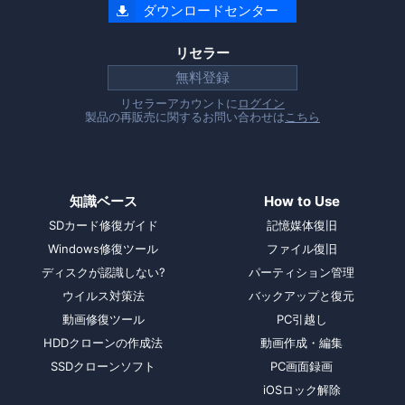
ダウンロードセンター

リセラー
無料登録
リセラーアカウントに
ログイン
製品の再販売に関するお問い合わせは
こちら
知識ベース
How to Use
SDカード修復ガイド
記憶媒体復旧
Windows修復ツール
ファイル復旧
ディスクが認識しない?
パーティション管理
ウイルス対策法
バックアップと復元
動画修復ツール
PC引越し
HDDクローンの作成法
動画作成・編集
SSDクローンソフト
PC画面録画
iOSロック解除