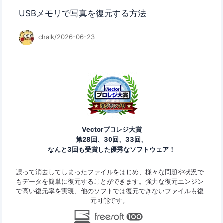
USBメモリで写真を復元する方法
chalk/2026-06-23
Vectorプロレジ大賞
第28回、30回、33回、
なんと3回も受賞した優秀なソフトウェア！
ァイ
誤って消去してしまったファイルをはじめ、様々な問題や状況で
Ease
ard
もデータを簡単に復元することができます。強力な復元エンジン
の復
で高い復元率を実現、他のソフトでは復元できないファイルも復
なデ
元可能です。