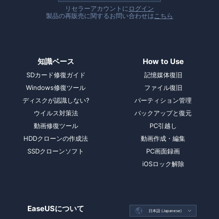
リセラーアカウントに
ログイン
製品の再販売に関するお問い合わせは
こちら
知識ベース
How to Use
SDカード修復ガイド
記憶媒体復旧
Windows修復ツール
ファイル復旧
ディスクが認識しない?
パーティション管理
ウイルス対策法
バックアップと復元
動画修復ツール
PC引越し
HDDクローンの作成法
動画作成・編集
SSDクローンソフト
PC画面録画
iOSロック解除
EaseUSについて

日本語 (Japanese)
