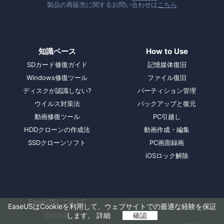
製品の再販売に関するお問い合わせは
こちら
知識ベース
How to Use
SDカード修復ガイド
記憶媒体復旧
Windows修復ツール
ファイル復旧
ディスクが認識しない?
パーティション管理
ウイルス対策法
バックアップと復元
動画修復ツール
PC引越し
HDDクローンの作成法
動画作成・編集
SSDクローンソフト
PC画面録画
iOSロック解除
EaseUSについて

日本語 (Japanese)

EaseUSはCookieを利用して、ウェブサイトでの最適な経験を保証
します。
詳細
確認
会社情報