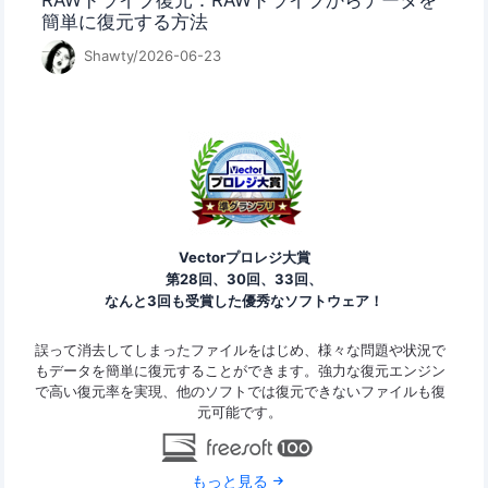
RAWドライブ復元：RAWドライブからデータを
簡単に復元する方法
Shawty/2026-06-23
Vectorプロレジ大賞
第28回、30回、33回、
なんと3回も受賞した優秀なソフトウェア！
ァイ
誤って消去してしまったファイルをはじめ、様々な問題や状況で
Ease
ard
もデータを簡単に復元することができます。強力な復元エンジン
の復
で高い復元率を実現、他のソフトでは復元できないファイルも復
なデ
元可能です。
もっと見る