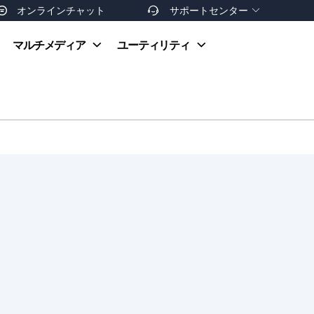
オンラインチャット
サポートセンター


オンラインヘルプ
マルチメディア
ユーティリティ
お支払い方法
ダウンロードセンター
お問い合わせ
返金ポリシー
非営利団体割引
友達を紹介