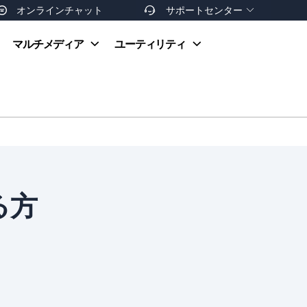
オンラインチャット
サポートセンター


オンラインヘルプ
マルチメディア
ユーティリティ
お支払い方法
ダウンロードセンター
お問い合わせ
返金ポリシー
非営利団体割引
友達を紹介
る方