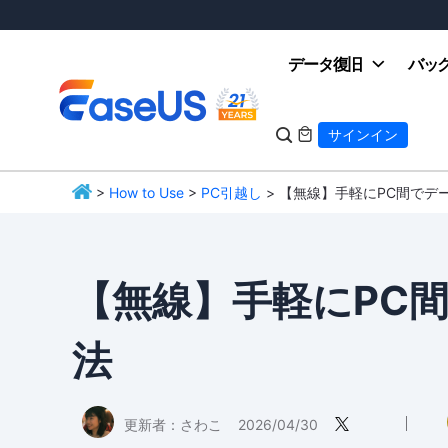
データ復旧
バッ

サインイン

>
How to Use
>
PC引越し
> 【無線】手軽にPC間でデ
EaseUS
【無線】手軽にPC
法
更新者：
さわこ
2026/04/30
