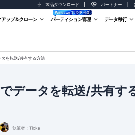
製品ダウンロード
|
パートナー
|
クアップ＆クローン
パーティション管理
データ移行
ータを転送/共有する方法
間でデータを転送/共有す
執筆者：
Tioka