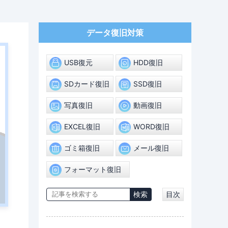
データ復旧対策
USB復元
HDD復旧
SDカード復旧
SSD復旧
写真復旧
動画復旧
EXCEL復旧
WORD復旧
ゴミ箱復旧
メール復旧
フォーマット復旧
目次