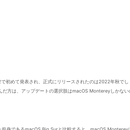
DC 2022で初めて発表され、正式にリリースされたのは2022年秋でし
だ方は、アップデートの選択肢はmacOS Montereyしかない
あるmacOS Big Surと比較すると、macOS Monterey