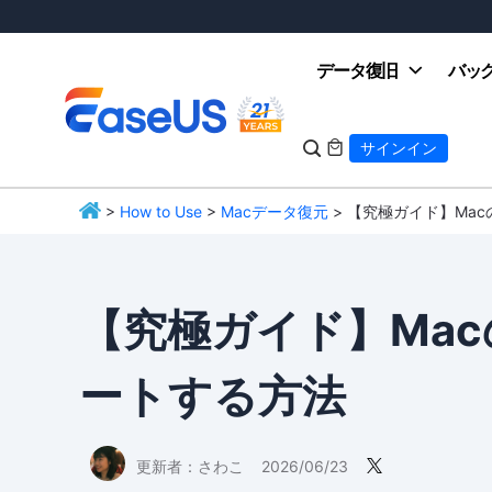
データ復旧
バッ

サインイン

>
How to Use
>
Macデータ復元
> 【究極ガイド】Ma
EaseUS
【究極ガイド】Ma
ートする方法
更新者：
さわこ
2026/06/23
