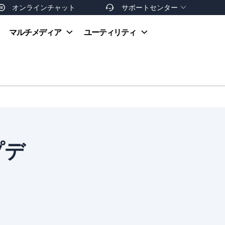
オンラインチャット
サポートセンター


オンラインヘルプ
マルチメディア
ユーティリティ
お支払い方法
ダウンロードセンター
お問い合わせ
返金ポリシー
非営利団体割引
友達を紹介
プデ