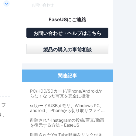
お問い合わせ
EaseUSにご連絡
お問い合わせ・ヘルプはこちら
製品の購入の事前相談
関連記事
PC/HDD/SDカード/iPhone/Androidか
らなくなった写真を完全に復活
トフ
sdカード/USBメモリ、Windows PC、
android、iPhoneから切り取りファイ
り、
ルを復元する方法
削除されたInstagramの投稿/写真/動画
を復元する方法 - EaseUS
削除されたYouTube動画をリンク付き