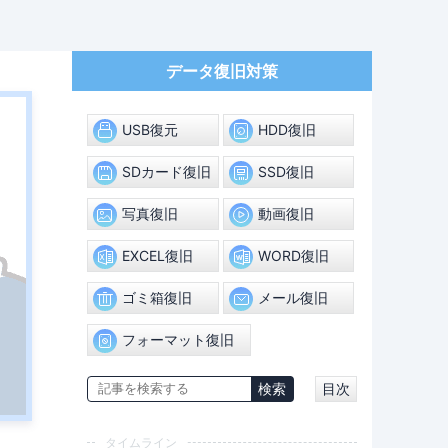
データ復旧対策
USB復元
HDD復旧
SDカード復旧
SSD復旧
写真復旧
動画復旧
EXCEL復旧
WORD復旧
ゴミ箱復旧
メール復旧
フォーマット復旧
目次
タイムライン