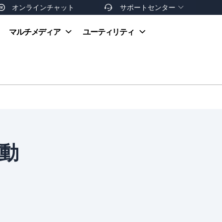
オンラインチャット
サポートセンター


オンラインヘルプ
マルチメディア
ユーティリティ
お支払い方法
ダウンロードセンター
お問い合わせ
返金ポリシー
非営利団体割引
友達を紹介
k動