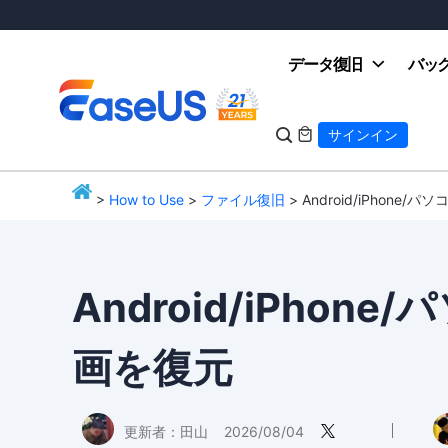
データ復旧
バッ

サインイン

>
How to Use
>
ファイル復旧
> Android/iPhone
EaseUS
Android/iPhon
画を復元
更新者：
田山
2026/08/04
