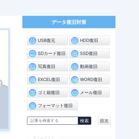
データ復旧対策
USB復元
HDD復旧
SDカード復旧
SSD復旧
写真復旧
動画復旧
EXCEL復旧
WORD復旧
ゴミ箱復旧
メール復旧
フォーマット復旧
目次
タイムライン