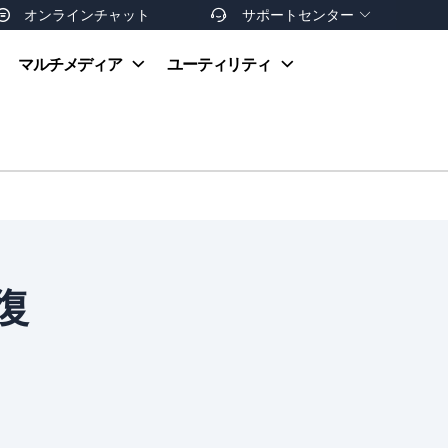
オンラインチャット
サポートセンター


オンラインヘルプ
マルチメディア
ユーティリティ
お支払い方法
ダウンロードセンター
お問い合わせ
返金ポリシー
非営利団体割引
友達を紹介
復