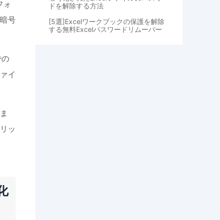
フォ
ドを解除する方法
、暗号
[5選]Excelワークブックの保護を解除
する無料Excelパスワードリムーバー
での
ァイ
ま
リッ
化