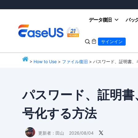
データ復旧
バッ

サインイン

>
How to Use
>
ファイル復旧
> パスワード、証明書
EaseUS
パスワード、証明書
号化する方法
更新者：
田山
2026/08/04
