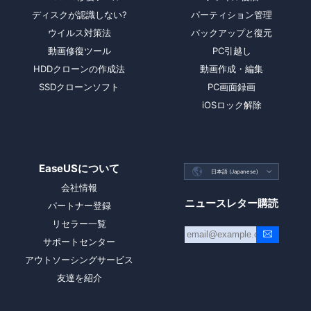
ディスクが認識しない?
パーティション管理
ウイルス対策法
バックアップと復元
動画修復ツール
PC引越し
HDDクローンの作成法
動画作成・編集
SSDクローンソフト
PC画面録画
iOSロック解除
EaseUSについて

日本語 (Japanese)

会社情報
ニュースレター購読
パートナー登録
リセラー一覧
サポートセンター
アウトソーシングサービス
友達を紹介