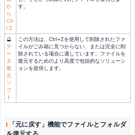
か
す。
ら
Ctr
l Z
🔮
この方法は、Ctrl+Zを使用して削除されたファ
デ
イルがごみ箱に見つからない、または完全に削
ー
除されている場合に適しています。ファイルを
タ
復元するためのより高度で包括的なソリューシ
復
ョンを提供します。
元
ソ
フ
ト
「元に戻す」機能でファイルとフォルダ
を復元する