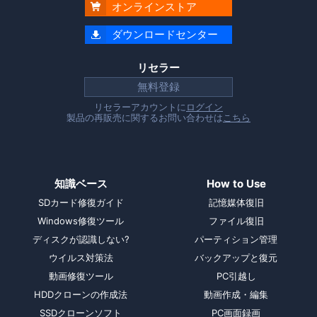
オンラインストア

ダウンロードセンター

リセラー
無料登録
リセラーアカウントに
ログイン
製品の再販売に関するお問い合わせは
こちら
知識ベース
How to Use
SDカード修復ガイド
記憶媒体復旧
Windows修復ツール
ファイル復旧
ディスクが認識しない?
パーティション管理
ウイルス対策法
バックアップと復元
動画修復ツール
PC引越し
HDDクローンの作成法
動画作成・編集
SSDクローンソフト
PC画面録画