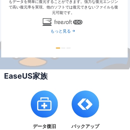
y
もデータを簡単に復元することができます。強力な復元エンジン
2G
で高い復元率を実現、他のソフトでは復元できないファイルも復
特定
元可能です。
もっと見る
EaseUS家族
データ復旧
バックアップ