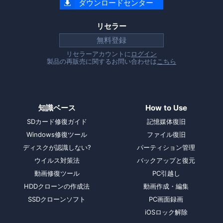
ダウンロードセンター

リセラー
無料登録
リセラーアカウントに
ログイン
製品の再販売に関するお問い合わせは
こちら
知識ベース
How to Use
SDカード修復ガイド
記憶媒体復旧
Windows修復ツール
ファイル復旧
ディスクが認識しない?
パーティション管理
ウイルス対策法
バックアップと復元
動画修復ツール
PC引越し
HDDクローンの作成法
動画作成・編集
SSDクローンソフト
PC画面録画
iOSロック解除