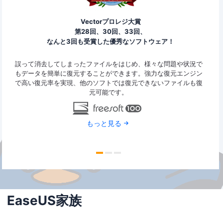
Vectorプロレジ大賞
第28回、30回、33回、
なんと3回も受賞した優秀なソフトウェア！
ァイ
誤って消去してしまったファイルをはじめ、様々な問題や状況で
Eas
y
もデータを簡単に復元することができます。強力な復元エンジン
2G
で高い復元率を実現、他のソフトでは復元できないファイルも復
特定
元可能です。
もっと見る
EaseUS家族