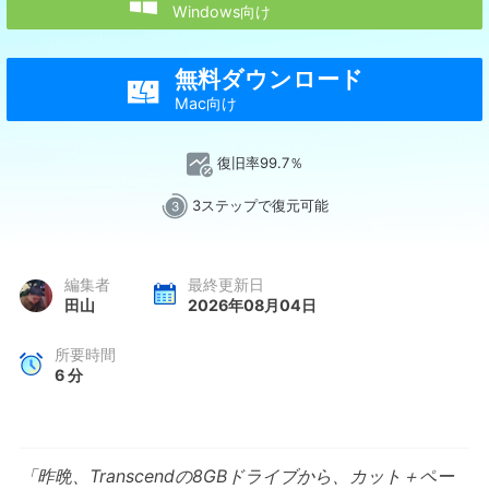

Windows向け
無料ダウンロード

Mac向け
復旧率99.7％
3ステップで復元可能
編集者
最終更新日
田山
2026年08月04日
所要時間
6
分
「昨晩、Transcendの8GBドライブから、カット＋ペー