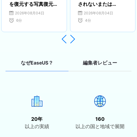
を復元する写真復元ソ
されないまたは
活動しています。特に、日本語での技
フトTOP10
Windowsで検出され
2026年08月04日
2026年08月04日
術文書作成やユーザー向けサポートを
ない？解決済み
6
分
4
分
通じて、多くの方々の大切なデータを
守るお手伝いができることを誇りに思
っています。…


編集者レビュー
なぜEaseUS？
20年
160
以上の実績
以上の国と地域で展開