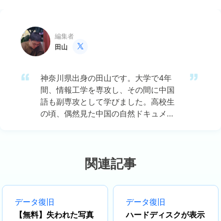
編集者
田山

神奈川県出身の田山です。大学で4年
間、情報工学を専攻し、その間に中国
語も副専攻として学びました。高校生
の頃、偶然見た中国の自然ドキュメン
タリーに強い興味を持ち、それがきっ
かけで中国のテクノロジー文化に魅了
されました。その後、中国語の勉強を
通じて、ますますIT分野における日中
関連記事
両国の連携の可能性に注目するように
なりました。 現在はEaseUSに勤務
し、ディスク・パーティション管理、
データ復旧
データ復旧
データ復旧、バックアップおよびクロ
【無料】失われた写真
ハードディスクが表示
ーン技術の分野でエキスパートとして