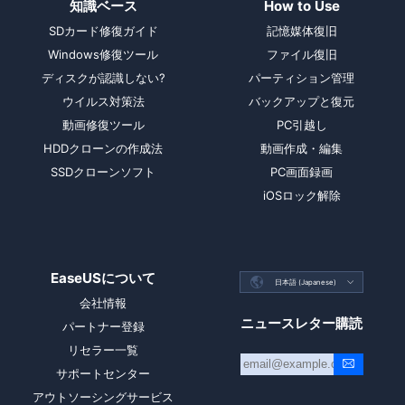
知識ベース
How to Use
SDカード修復ガイド
記憶媒体復旧
Windows修復ツール
ファイル復旧
ディスクが認識しない?
パーティション管理
ウイルス対策法
バックアップと復元
動画修復ツール
PC引越し
HDDクローンの作成法
動画作成・編集
SSDクローンソフト
PC画面録画
iOSロック解除
EaseUSについて

日本語 (Japanese)

会社情報
ニュースレター購読
パートナー登録
リセラー一覧
サポートセンター
アウトソーシングサービス