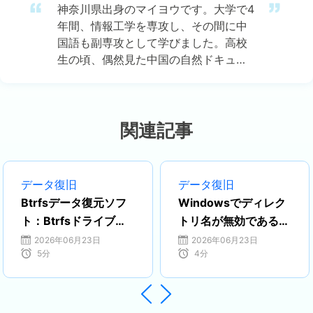
神奈川県出身のマイヨウです。大学で4
年間、情報工学を専攻し、その間に中
国語も副専攻として学びました。高校
生の頃、偶然見た中国の自然ドキュメ
ンタリーに強い興味を持ち、それがき
っかけで中国のテクノロジー文化に魅
了されました。その後、中国語の勉強
を通じて、ますますIT分野における日
関連記事
中両国の連携の可能性に注目するよう
になりました。 現在はEaseUSに勤務
し、ディスク・パーティション管理、
データ復旧
データ復旧
データ復旧、バックアップおよびクロ
Btrfsデータ復元ソフ
Windowsでディレク
ーン技術の分野でエキスパートとして
ト：Btrfsドライブか
トリ名が無効である問
活動しています。特に、日本語での技
ら削除された/失われ
題を修正する方法
2026年06月23日
2026年06月23日
術文書作成やユーザー向けサポートを
5
分
4
分
たファイルを復元する
通じて、多くの方々の大切なデータを
守るお手伝いができることを誇りに思


っています。…