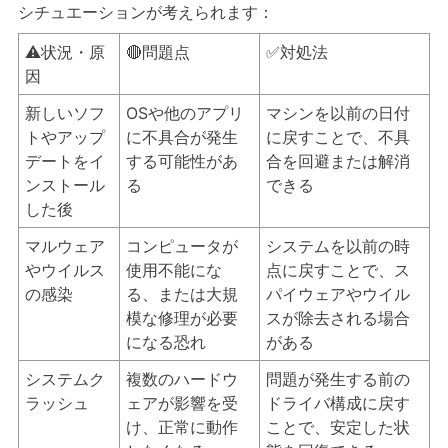
シチュエーションが考えられます：
⚠️状況・原
🔴問題点
✅対処法
因
新しいソフ
OSや他のアプリ
マシンを以前の日付
トやアップ
に不具合が発生
に戻すことで、不具
デートをイ
する可能性があ
合を回避または解消
ンストール
る
できる
した後
マルウェア
コンピュータが
システムを以前の時
やウイルス
使用不能にな
点に戻すことで、ス
の感染
る、または大規
パイウェアやウイル
模な修理が必要
スが除去される場合
になる恐れ
がある
システムク
複数のハードウ
問題が発生する前の
ラッシュ
ェアが影響を受
ドライバ構成に戻す
け、正常に動作
ことで、安定した状