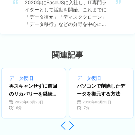
2020年にEaseUSに入社し、IT専門ラ
イターとして活動を開始。これまでに
「データ復元」「ディスククローン」
「データ移行」などの分野を中心に、
約800本以上のコラム記事を執筆して
きました。専門知識に基づいた丁寧な
解説と、わかりやすく読みやすい文章
が特徴です。最新のソフトウェア事情
関連記事
から実践的な操作手順まで、初心者か
らプロフェッショナルまで幅広い読者
に役立つ情報を発信しています。…
データ復旧
データ復旧
再スキャンせずに前回
パソコンで削除したデ
のリカバリーを継続す
ータを復元する方法
る方法
2026年06月23日
2026年06月23日
6
分
7
分

