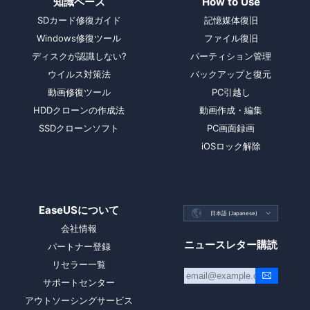
知識ベース
How to Use
SDカード修復ガイド
記憶媒体復旧
Windows修復ツール
ファイル復旧
ディスクが認識しない?
パーティション管理
ウイルス対策法
バックアップと復元
動画修復ツール
PC引越し
HDDクローンの作成法
動画作成・編集
SSDクローンソフト
PC画面録画
iOSロック解除
EaseUSについて

日本語 (Japanese)

会社情報
ニュースレター購読
パートナー登録
リセラー一覧
サポートセンター
アウトソーシングサービス