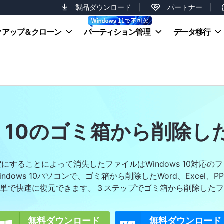
製品ダウンロード
|
パートナー
|
クアップ＆クローン
パーティション管理
データ移行
ws 10のゴミ箱から削除
にすることによって消失したファイルはWindows 10対応の
izardはWindows 10パソコンで、ゴミ箱から削除したWord、Ex
単で快速に復元できます。３ステップでゴミ箱から削除したフ
無料ダウンロード
無料ダウンロード