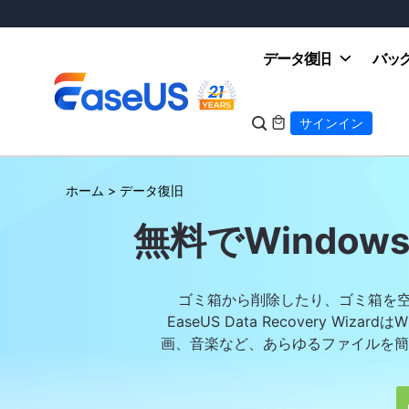
データ復旧
バッ

サインイン

ホーム
>
データ復旧
EaseUS
無料でWindo
ゴミ箱から削除したり、ゴミ箱を空
EaseUS Data Recovery W
画、音楽など、あらゆるファイルを簡