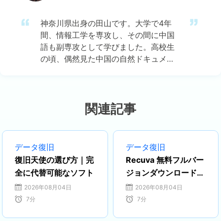
神奈川県出身の田山です。大学で4年
間、情報工学を専攻し、その間に中国
語も副専攻として学びました。高校生
の頃、偶然見た中国の自然ドキュメン
タリーに強い興味を持ち、それがきっ
かけで中国のテクノロジー文化に魅了
されました。その後、中国語の勉強を
通じて、ますますIT分野における日中
関連記事
両国の連携の可能性に注目するように
なりました。 現在はEaseUSに勤務
し、ディスク・パーティション管理、
データ復旧
データ復旧
データ復旧、バックアップおよびクロ
復旧天使の選び方｜完
Recuva 無料フルバー
ーン技術の分野でエキスパートとして
全に代替可能なソフト
ジョンダウンロード｜
活動しています。特に、日本語での技
2026
2026年08月04日
2026年08月04日
術文書作成やユーザー向けサポートを
7
分
7
分
通じて、多くの方々の大切なデータを
守るお手伝いができることを誇りに思