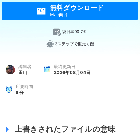
無料ダウンロード

Mac向け
復旧率99.7％
3ステップで復元可能
編集者
最終更新日
田山
2026年08月04日
所要時間
6
分
上書きされたファイルの意味