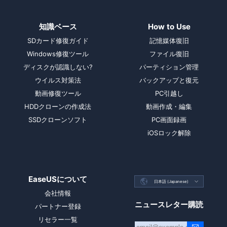
知識ベース
How to Use
SDカード修復ガイド
記憶媒体復旧
Windows修復ツール
ファイル復旧
ディスクが認識しない?
パーティション管理
ウイルス対策法
バックアップと復元
動画修復ツール
PC引越し
HDDクローンの作成法
動画作成・編集
SSDクローンソフト
PC画面録画
iOSロック解除
EaseUSについて

日本語 (Japanese)

会社情報
ニュースレター購読
パートナー登録
リセラー一覧