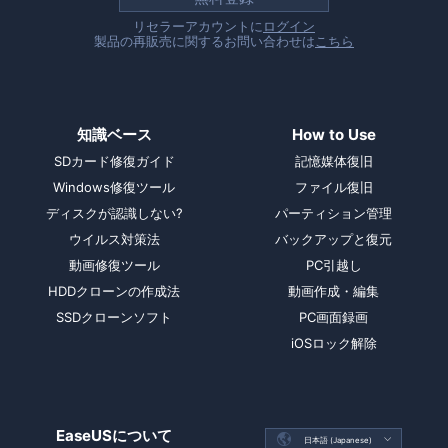
リセラーアカウントに
ログイン
製品の再販売に関するお問い合わせは
こちら
知識ベース
How to Use
SDカード修復ガイド
記憶媒体復旧
Windows修復ツール
ファイル復旧
ディスクが認識しない?
パーティション管理
ウイルス対策法
バックアップと復元
動画修復ツール
PC引越し
HDDクローンの作成法
動画作成・編集
SSDクローンソフト
PC画面録画
iOSロック解除
EaseUSについて

日本語 (Japanese)
