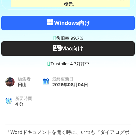
復元。
Windows向け

復旧率 99.7%
Mac向け

Trustpilot 4.7好評中
編集者
最終更新日
田山
2026年08月04日
所要時間
4
分
「Wordドキュメントを開く時に、いつも『ダイアログボ