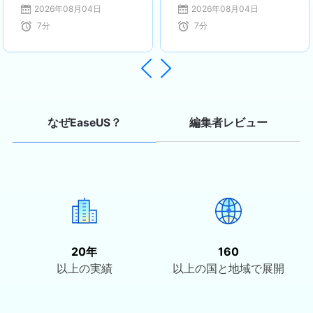
データ復旧ソフトウェ
PCでのアクセス権取
2026年08月04日
2026年08月04日
術文書作成やユーザー向けサポートを
ア
得からデータ救出まで
7
分
7
分
通じて、多くの方々の大切なデータを
完全ガイド​
守るお手伝いができることを誇りに思
っています。…


編集者レビュー
なぜEaseUS？
20年
160
以上の実績
以上の国と地域で展開