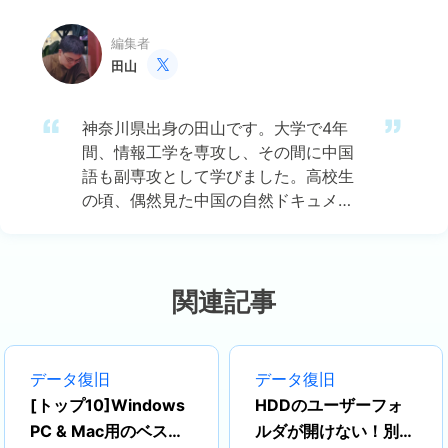
編集者
田山

神奈川県出身の田山です。大学で4年
間、情報工学を専攻し、その間に中国
語も副専攻として学びました。高校生
の頃、偶然見た中国の自然ドキュメン
タリーに強い興味を持ち、それがきっ
かけで中国のテクノロジー文化に魅了
されました。その後、中国語の勉強を
通じて、ますますIT分野における日中
関連記事
両国の連携の可能性に注目するように
なりました。 現在はEaseUSに勤務
し、ディスク・パーティション管理、
データ復旧
データ復旧
データ復旧、バックアップおよびクロ
[トップ10]Windows
HDDのユーザーフォ
ーン技術の分野でエキスパートとして
PC & Mac用のベスト
ルダが開けない！別
活動しています。特に、日本語での技