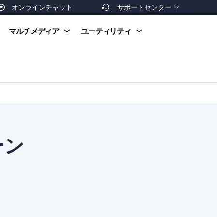
オンラインチャット
サポートセンター


オンラインヘルプ
マルチメディア
ユーティリティ
お支払い方法
ダウンロードセンター
お問い合わせ
返金ポリシー
非営利団体割引
友達を紹介
ーン