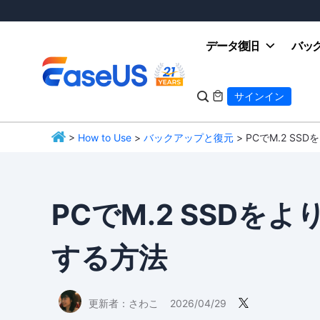
データ復旧
バッ

サインイン

>
How to Use
>
バックアップと復元
> PCでM.2 SS
EaseUS
PCでM.2 SSDをよ
する方法
更新者：
さわこ
2026/04/29
