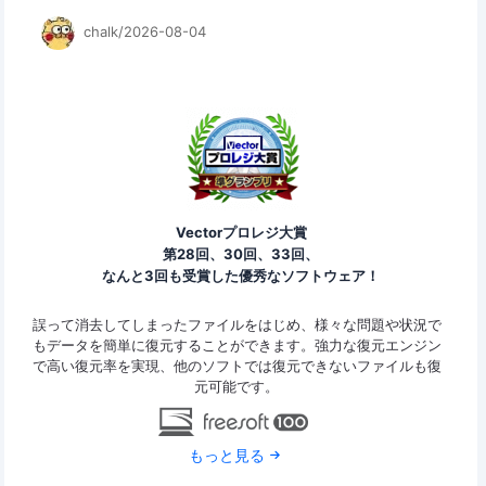
chalk/2026-08-04
Vectorプロレジ大賞
第28回、30回、33回、
なんと3回も受賞した優秀なソフトウェア！
ァイ
誤って消去してしまったファイルをはじめ、様々な問題や状況で
Eas
y
もデータを簡単に復元することができます。強力な復元エンジン
2G
で高い復元率を実現、他のソフトでは復元できないファイルも復
特定
元可能です。
もっと見る