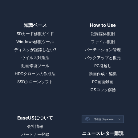
知識ベース
How to Use
SDカード修復ガイド
記憶媒体復旧
Windows修復ツール
ファイル復旧
ディスクが認識しない?
パーティション管理
ウイルス対策法
バックアップと復元
動画修復ツール
PC引越し
HDDクローンの作成法
動画作成・編集
SSDクローンソフト
PC画面録画
iOSロック解除
EaseUSについて

日本語 (Japanese)

会社情報
ニュースレター購読
パートナー登録