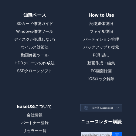
知識ベース
How to Use
SDカード修復ガイド
記憶媒体復旧
Windows修復ツール
ファイル復旧
ディスクが認識しない?
パーティション管理
ウイルス対策法
バックアップと復元
動画修復ツール
PC引越し
HDDクローンの作成法
動画作成・編集
SSDクローンソフト
PC画面録画
iOSロック解除
EaseUSについて

日本語 (Japanese)

会社情報
ニュースレター購読
パートナー登録
リセラー一覧