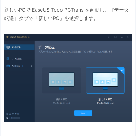
新しいPCで EaseUS Todo PCTrans を起動し、［データ
転送］タブで「新しいPC」を選択します。