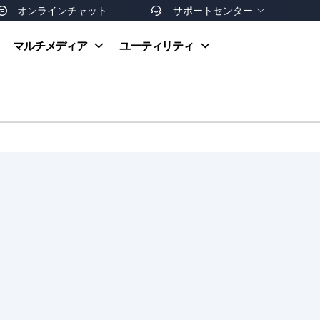
オンラインチャット
サポートセンター


オンラインヘルプ
マルチメディア
ユーティリティ
お支払い方法
ダウンロードセンター
お問い合わせ
返金ポリシー
非営利団体割引
友達を紹介