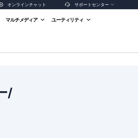
オンラインチャット
サポートセンター


オンラインヘルプ
マルチメディア
ユーティリティ
お支払い方法
ダウンロードセンター
お問い合わせ
返金ポリシー
非営利団体割引
友達を紹介
ー/